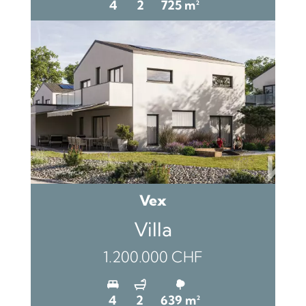
4
2
725 m²
Vex
Villa
1.200.000 CHF
4
2
639 m²