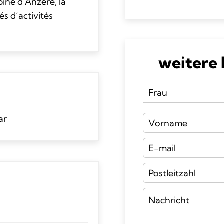
pine d’Anzère, la
s d’activités
weitere
ar