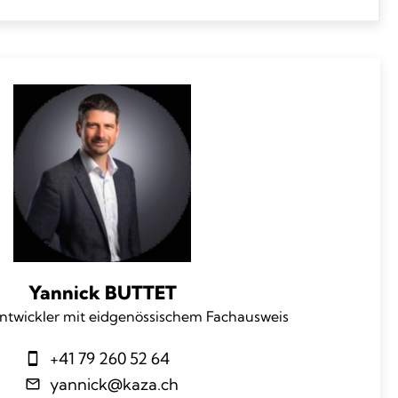
Yannick BUTTET
ntwickler mit eidgenössischem Fachausweis
+41 79 260 52 64
yannick@kaza.ch