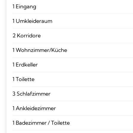
1 Eingang
1 Umkleideraum
2 Korridore
1 Wohnzimmer/Küche
1 Erdkeller
1 Toilette
3 Schlafzimmer
1 Ankleidezimmer
1 Badezimmer / Toilette