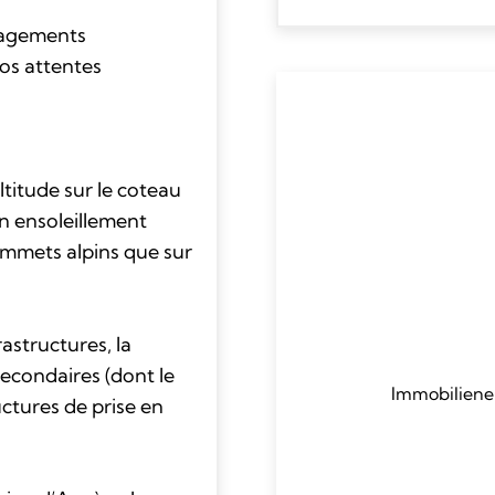
nagements
vos attentes
n
titude sur le coteau
n ensoleillement
ommets alpins que sur
rastructures, la
econdaires (dont le
Immobiliene
uctures de prise en