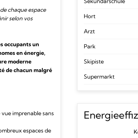
Sekundarschule
r de chaque espace
Hort
inir selon vos
Arzt
ses occupants un
Park
nomes en énergie,
ture moderne
Skipiste
ité de chacun malgré
Supermarkt
Energieeffi
 vue imprenable sans
nombreux espaces de
K