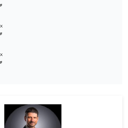
HF
x
HF
x
HF