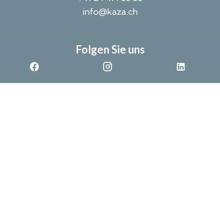
info@kaza.ch
Folgen Sie uns
©2026 Kaza SA
Unverbindliche Daten ohne Gewähr
Impressum
Design by
Cookie-Einstellungen ändern
Apimo™
Diese Website ist durch reCAPTCHA geschützt und es gelten die
Datenschutzbestimmungen
und
Nutzungsbedingungen
von Google.