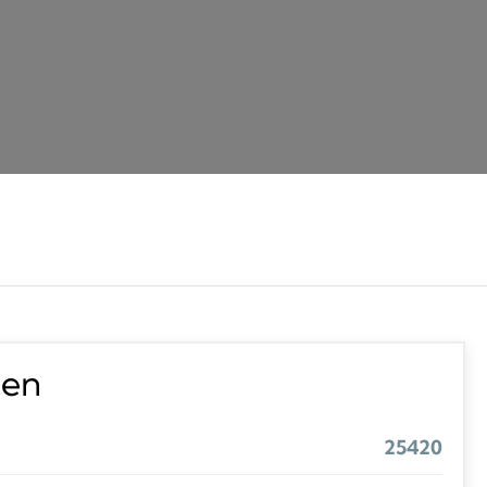
ten
25420