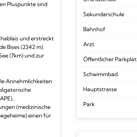
en Pluspunkte sind
Sekundarschule
Bahnhof
Chablais und erstreckt
Arzt
de Bises (2342 m).
See (7km) und zur
Öffentlicher Parkplat
Schwimmbad
lle Annehmlichkeiten
Hauptstrasse
bligatorische
UAPE),
Park
ungen (medizinische
egeheime) einen für