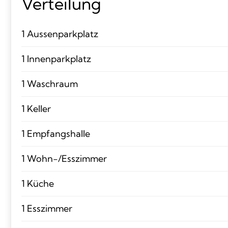
Verteilung
1 Aussenparkplatz
1 Innenparkplatz
1 Waschraum
1 Keller
1 Empfangshalle
1 Wohn-/Esszimmer
1 Küche
1 Esszimmer