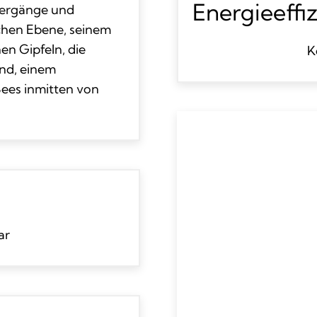
Energieeffi
ziergänge und
chen Ebene, seinem
n Gipfeln, die
K
ind, einem
ees inmitten von
ar