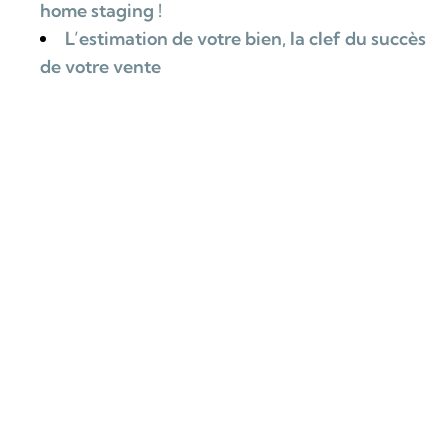
home staging !
L’estimation de votre bien, la clef du succès
de votre vente
Maximiser la valeur de sa propriété : La
liste des rénovations essentielles
3 Questions à se poser avant d’acheter
Piscines, sauna, carnotzet, ces
équipements qui font rêver
ZURÜCK