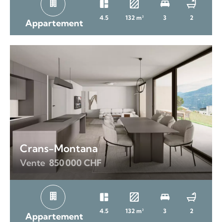
4.5
132 m²
3
2
Appartement
Crans-Montana
Vente
850 000 CHF
4.5
132 m²
3
2
Appartement