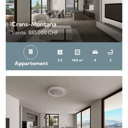
Crans-Montana
Vente
885 000 CHF
5.5
144 m²
4
2
Appartement