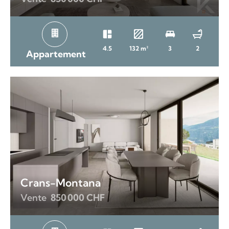
4.5
132 m²
3
2
Appartement
Crans-Montana
Vente
850 000 CHF