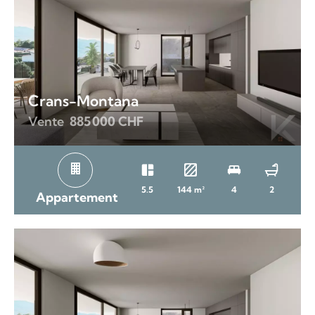
Crans-Montana
Vente
885 000 CHF
5.5
144 m²
4
2
Appartement