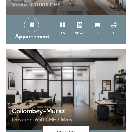
Vente
520 000 CHF
3.5
90 m²
2
1
Appartement
Collombey-Muraz
Location
650 CHF / Mois