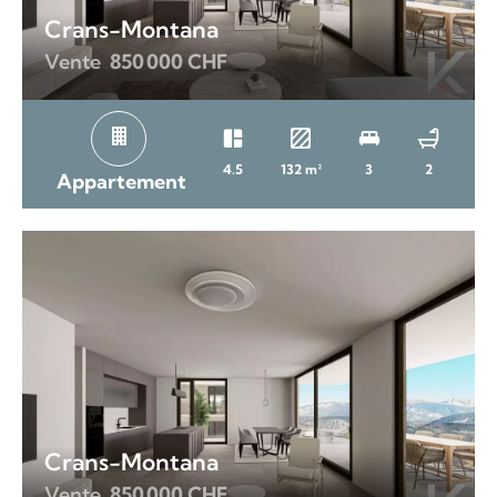
Crans-Montana
Vente
850 000 CHF
4.5
132 m²
3
2
Appartement
Crans-Montana
Vente
850 000 CHF