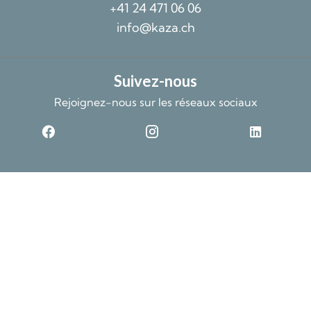
+41 24 471 06 06
info@kaza.ch
Suivez-nous
Rejoignez-nous sur les réseaux sociaux
©2026 Kaza SA
Données non contractuelles et fournies sans garantie
Design by
Mentions légales
Changer ses préférences cookies
Apimo™
Ce site est protégé par reCAPTCHA et les règles de
confidentialité
et les
conditions