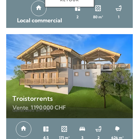
RETOUR
2
80 m²
1
Local commercial
Troistorrents
Vente
1 190 000 CHF
4.5
171 m²
3
2
626 m²