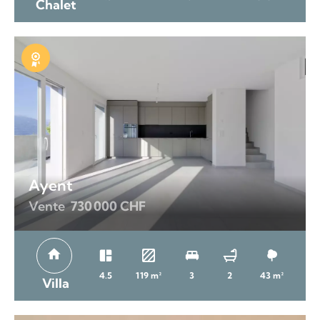
Chalet
Exclusivité
Ayent
Vente
730 000 CHF
4.5
119 m²
3
2
43 m²
Villa