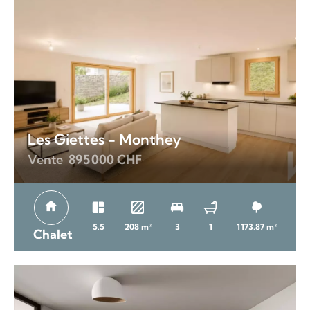
Les Giettes - Monthey
Vente
895 000 CHF
5.5
208 m²
3
1
1173.87 m²
Chalet