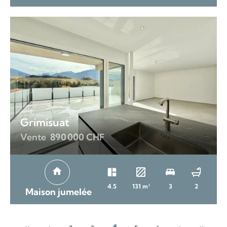
Grimisuat
Vente
890 000 CHF
4.5
131 m²
3
2
Maison jumelée