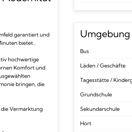
Umgebung
feld garantiert und
inuten bietet..
Bus
ativ hochwertige
Läden / Geschäfte
ernen Komfort und
ausgewählten
Tagesstätte / Kinder
rmonie bringen, die
Grundschule
d die Vermarktung
Sekundarschule
Hort