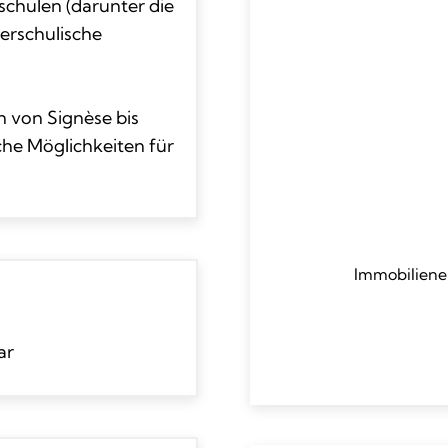
chulen (darunter die
erschulische
 von Signèse bis
che Möglichkeiten für
Immobiliene
ar