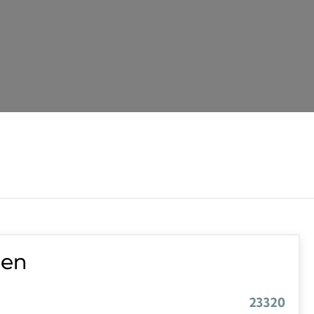
ten
23320