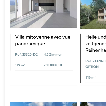
Villa mitoyenne avec vue
Helle un
panoramique
zeitgenö
Reihenhau
Ref. 23320-D2
4.5 Zimmer
Ref. 23320-C1
119 m²
730.000 CHF
OPTION
216 m²