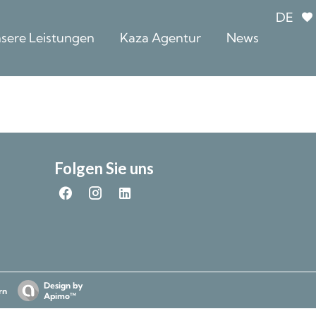
DE
sere Leistungen
Kaza Agentur
News
Folgen Sie uns
Design by
rn
Apimo™