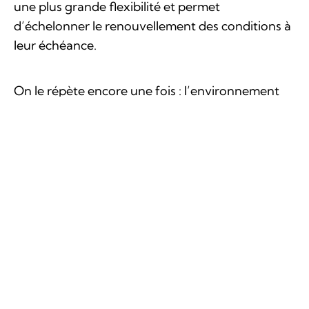
une plus grande flexibilité et permet
d’échelonner le renouvellement des conditions à
leur échéance.
On le répète encore une fois : l’environnement
actuel des taux d’intérêt est très intéressant. Il
n’est cependant pas à l’abri de conditions
géopolitiques incertaines qui pourraient le
bouleverser, donc
"wait and see"
.
Articles en lien avec ce thème
Acheteur, à quoi faut-il être attentif lors
d'une visite ?
Investir ? Oui, mais comment ?