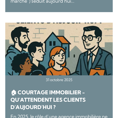
marché") séduit aujourd’hui...
31 octobre 2025
🏠 COURTAGE IMMOBILIER -
QU’ATTENDENT LES CLIENTS
D’AUJOURD’HUI ?
En 2025, le rôle d’une agence immobilière ne