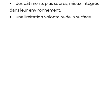
des bâtiments plus sobres, mieux intégrés
dans leur environnement,
une limitation volontaire de la surface,
une architecture bioclimatique, qui tire parti
de l’ensoleillement, de l’inertie thermique et de
la ventilation naturelle.
Les matériaux sont choisis non seulement pour
leurs propriétés techniques, mais aussi pour leur
cohérence avec le climat, le site et la culture
locale.
En conclusion
Les matériaux de construction en 2026
traduisent une profonde évolution du secteur :
moins d’impact, plus de circularité, plus