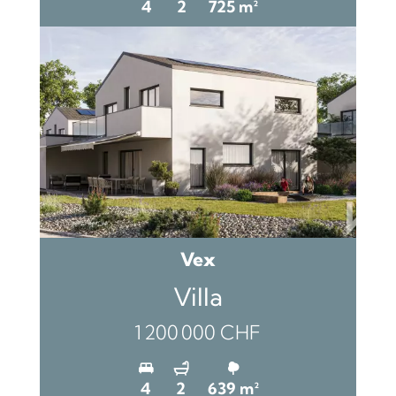
4
2
725 m²
Vex
Villa
1 200 000 CHF
4
2
639 m²