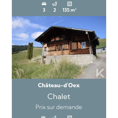
3
2
135 m²
Château-d'Oex
Chalet
Prix sur demande