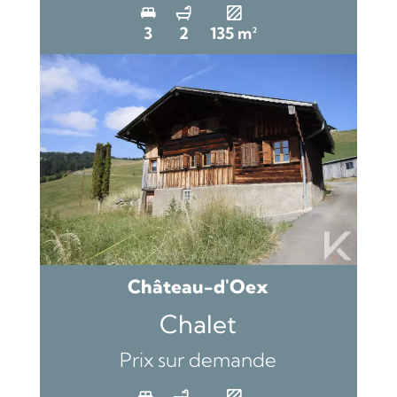
3
2
135 m²
Château-d'Oex
Chalet
Prix sur demande