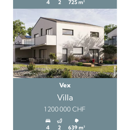
4
2
725 m²
Vex
Villa
1 200 000 CHF
4
2
639 m²