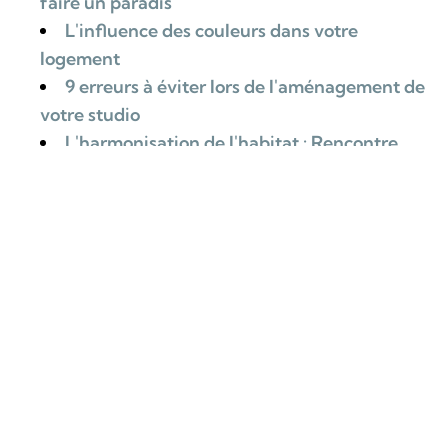
faire un paradis
L'influence des couleurs dans votre
logement
9 erreurs à éviter lors de l'aménagement de
votre studio
L'harmonisation de l'habitat : Rencontre
avec Christelle Besse, spécialiste en
géobiologie
Piscines, sauna, carnotzet, ces
équipements qui font rêver
RETOUR