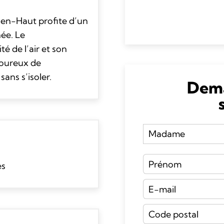
’en-Haut profite d’un
ée. Le
té de l’air et son
moureux de
sans s’isoler.
Dema
es