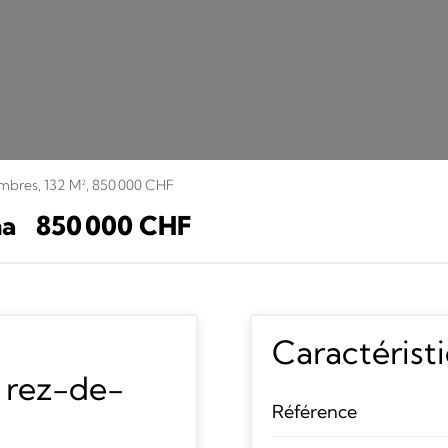
mbres, 132 M², 850 000 CHF
na
850 000 CHF
Caractérist
 rez-de-
Référence