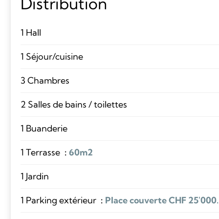
Distribution
1 Hall
1 Séjour/cuisine
3 Chambres
2 Salles de bains / toilettes
1 Buanderie
1 Terrasse
60m2
1 Jardin
1 Parking extérieur
Place couverte CHF 25'000.