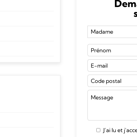
Dema
J’ai lu et j'ac