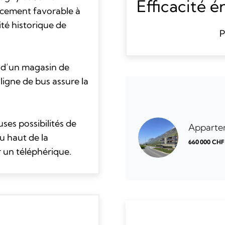
Efficacité 
acement favorable à
ité historique de
P
e d’un magasin de
ligne de bus assure la
es possibilités de
Apparte
u haut de la
660 000 CHF
 un téléphérique.