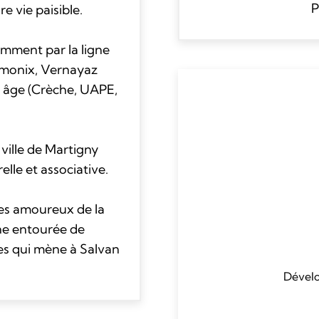
P
e vie paisible.
amment par la ligne
hamonix, Vernayaz
t âge (Crèche, UAPE,
ville de Martigny
elle et associative.
les amoureux de la
ne entourée de
es qui mène à Salvan
Dévelo