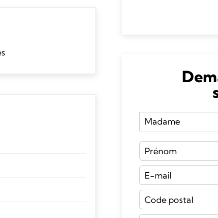
es
Dema