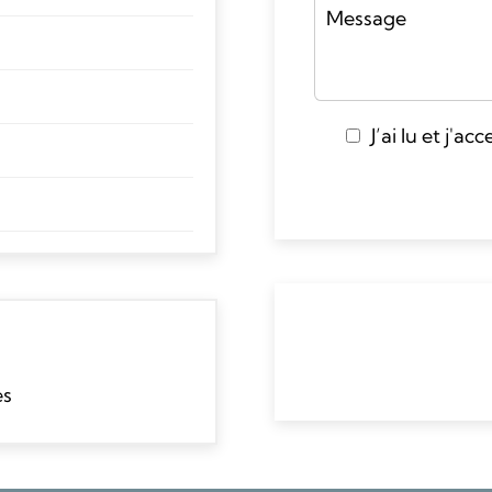
J’ai lu et j'ac
es