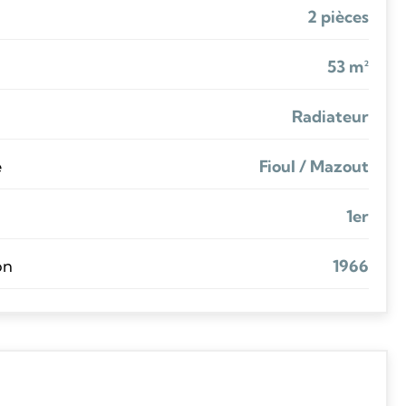
2 pièces
53 m²
Radiateur
e
Fioul / Mazout
1er
on
1966