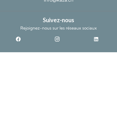
Suivez-nous
Rejoignez-nous sur les réseaux sociaux
©2026 Kaza SA
Données non contractuelles et fournies sans garantie
Design by
Mentions légales
Changer ses préférences cookies
Apimo™
Ce site est protégé par reCAPTCHA et les règles de
confidentialité
et les
conditions
d'utilisation
de Google s'appliquent.