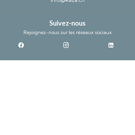
Suivez-nous
Rejoignez-nous sur les réseaux sociaux
©2026 Kaza SA
Données non contractuelles et fournies sans garantie
Design by
Mentions légales
Changer ses préférences cookies
Apimo™
Ce site est protégé par reCAPTCHA et les règles de
confidentialité
et les
conditions
d'utilisation
de Google s'appliquent.