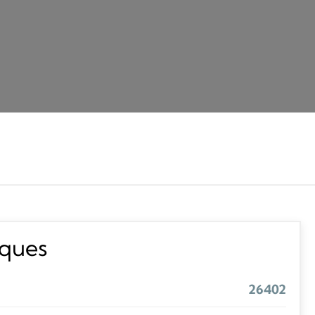
iques
26402