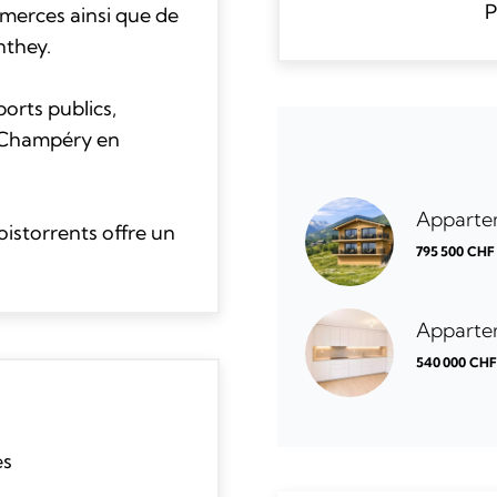
P
merces ainsi que de
onthey.
ports publics,
à Champéry en
Appartem
oistorrents offre un
795 500 CHF
Appartem
540 000 CH
es