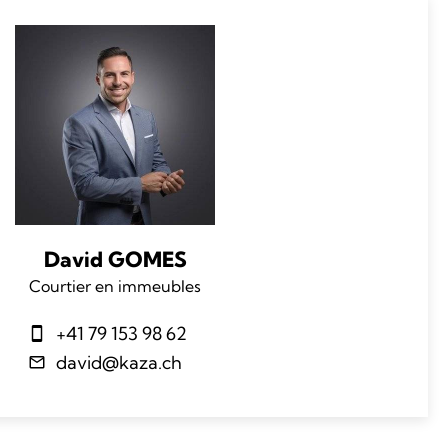
David GOMES
Courtier en immeubles
+41 79 153 98 62
david@kaza.ch