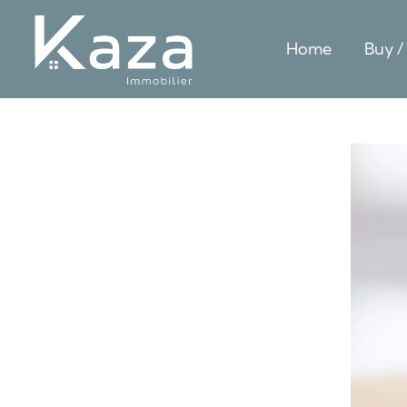
Home
Buy /