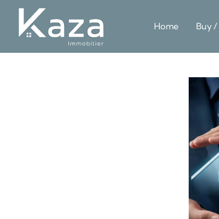
Home
Buy /