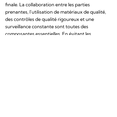
finale. La collaboration entre les parties
prenantes, l'utilisation de matériaux de qualité,
des contrôles de qualité rigoureux et une
surveillance constante sont toutes des
composantes essentielles. En évitant les
malfaçons courantes, les constructeurs peuvent
garantir la sécurité, la durabilité et la satisfaction
des occupants pour les années à venir. La
vigilance à chaque étape du processus de
construction demeure la clé pour bâtir des
structures solides et fiables.
Article en lien avec ce thème
On vous explique tout sur les fameux CFC !