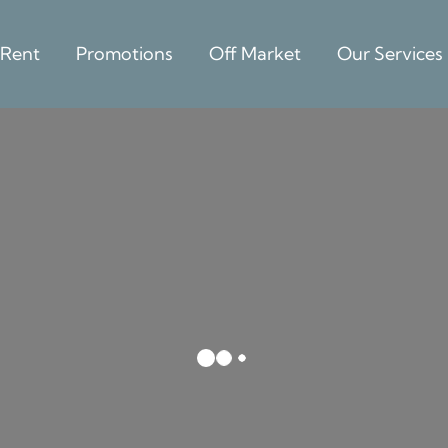
 Rent
Promotions
Off Market
Our Services