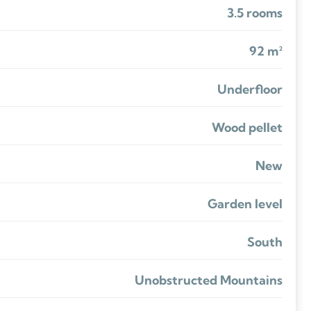
3.5 rooms
92 m²
Underfloor
Wood pellet
New
Garden level
South
Unobstructed Mountains