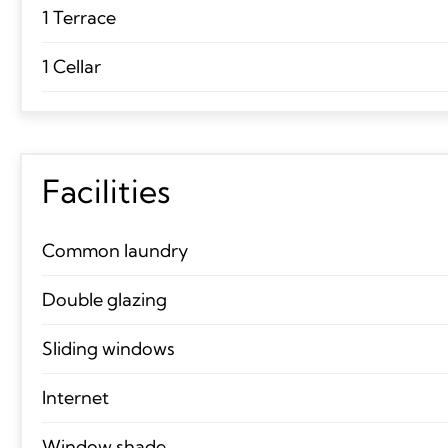
1 Terrace
1 Cellar
Facilities
Common laundry
Double glazing
Sliding windows
Internet
Window shade