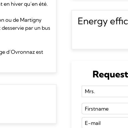
t en hiver qu’en été.
Energy effi
ion ou de Martigny
t desservie par un bus
llage d’Ovronnaz est
Request