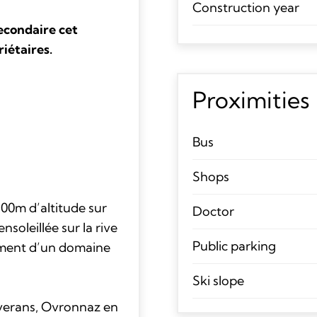
Construction year
econdaire cet
iétaires.
Proximities
Bus
Shops
300m d’altitude sur
Doctor
soleillée sur la rive
Public parking
ement d’un domaine
Ski slope
verans, Ovronnaz en