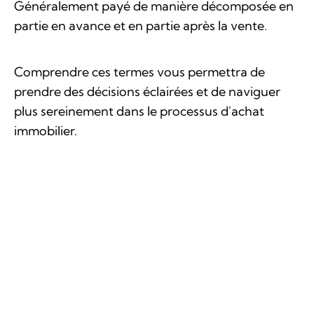
Généralement payé de manière décomposée en
partie en avance et en partie après la vente.
Comprendre ces termes vous permettra de
prendre des décisions éclairées et de naviguer
plus sereinement dans le processus d'achat
immobilier.
D’autres termes qui restent incompris ?
N’hésitez pas à nous contacter.
Articles en lien avec ce thème
Maîtriser l'art de l'annonce immobilière
1er achat immobilier, faire le bon choix
Transaction immobilière – Qui paie quoi ?
La profession de courtier immobilier : rêve
ou cauchemar ?