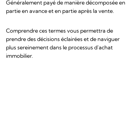
Généralement payé de manière décomposée en
partie en avance et en partie après la vente.
Comprendre ces termes vous permettra de
prendre des décisions éclairées et de naviguer
plus sereinement dans le processus d'achat
immobilier.
D’autres termes qui restent incompris ?
N’hésitez pas à nous contacter.
Articles en lien avec ce thème
Maîtriser l'art de l'annonce immobilière
1er achat immobilier, faire le bon choix
Transaction immobilière – Qui paie quoi ?