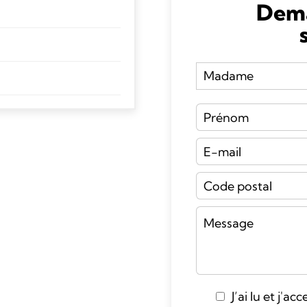
Dema
J’ai lu et j'ac