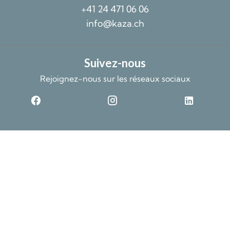
+41 24 471 06 06
info@kaza.ch
Suivez-nous
Rejoignez-nous sur les réseaux sociaux
©2026 Kaza SA
Données non contractuelles et fournies sans garantie
Design by
Mentions légales
Changer ses préférences cookies
Apimo™